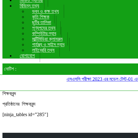
ভিডিও গ্যালারী
বিভিন্ন তথ্য
ভবন ও কক্ষ তথ্য
কৃতি শিক্ষক
ছুটির তালিকা
শূণ্যপদের তথ্য
কম্পিউটার ল্যাব
মাল্টিমিডিয়া ক্লাসরুম
গার্হস্থ্য ও সাইন্স ল্যাব
লাইব্রেরি তথ্য
যোগাযোগ
নোটিশ :
এসএসসি পরীক্ষা 2023 এর মডেল টেস্ট-01 এর 
শিক্ষকবৃন্দ
প্রতিষ্ঠানের শিক্ষকবৃন্দ
[ninja_tables id=”285″]