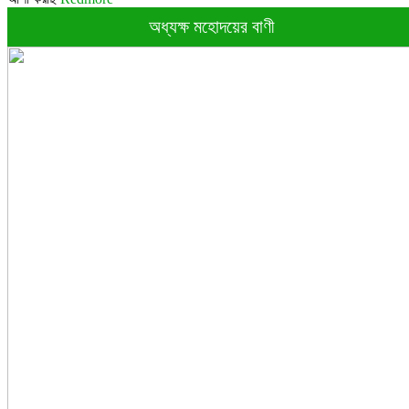
অধ্যক্ষ মহোদয়ের বাণী