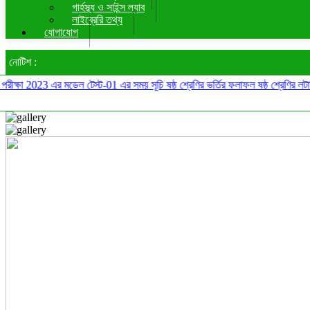
গার্হস্থ্য ও সাইন্স ল্যাব
লাইব্রেরি তথ্য
যোগাযোগ
নোটিশ :
 2023 এর মডেল টেস্ট-01 এর সময় সূচি
ষষ্ঠ শ্রেণির ভর্তির ফলাফল
ষষ্ঠ শ্রেণির লটারি খবর