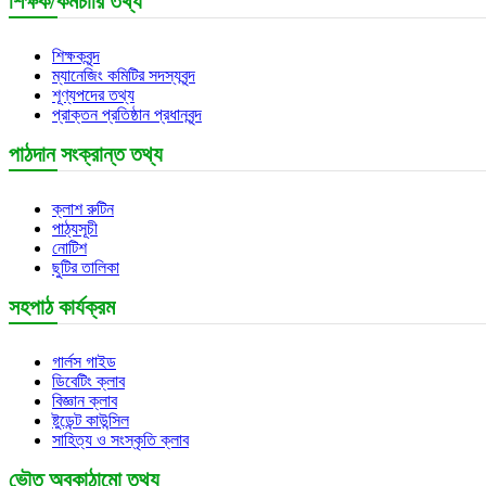
শিক্ষক/কর্মচারি তথ্য
শিক্ষকবৃন্দ
ম্যানেজিং কমিটির সদস্যবৃন্দ
শূণ্যপদের তথ্য
প্রাক্তন প্রতিষ্ঠান প্রধানবৃন্দ
পাঠদান সংক্রান্ত তথ্য
ক্লাশ রুটিন
পাঠ্যসূচী
নোটিশ
ছুটির তালিকা
সহপাঠ কার্যক্রম
গার্লস গাইড
ডিবেটিং ক্লাব
বিজ্ঞান ক্লাব
ষ্টুডেন্ট কাউন্সিল
সাহিত্য ও সংস্কৃতি ক্লাব
ভৌত অবকাঠামো তথ্য