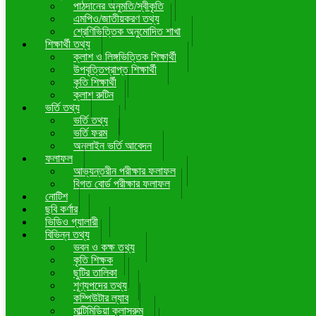
পাঠদানের অনুমতি/স্বীকৃতি
এমপিও/জাতীয়করণ তথ্য
শ্রেণিভিত্তিক অনুমোদিত শাখা
শিক্ষার্থী তথ্য
ক্লাশ ও লিঙ্গভিত্তিক শিক্ষার্থী
উপবৃত্তিপ্রাপ্ত শিক্ষার্থী
কৃতি শিক্ষার্থী
ক্লাশ রুটিন
ভর্তি তথ্য
ভর্তি তথ্য
ভর্তি ফরম
অনলাইন ভর্তি আবেদন
ফলাফল
আভ্যন্তরীন পরীক্ষার ফলাফল
বিগত বোর্ড পরীক্ষার ফলাফল
নোটিশ
ছবি কর্ণার
ভিডিও গ্যালারী
বিভিন্ন তথ্য
ভবন ও কক্ষ তথ্য
কৃতি শিক্ষক
ছুটির তালিকা
শূণ্যপদের তথ্য
কম্পিউটার ল্যাব
মাল্টিমিডিয়া ক্লাসরুম