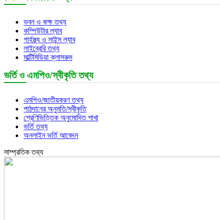
ভবন ও কক্ষ তথ্য
কম্পিউটার ল্যাব
গার্হস্থ্য ও সাইন্স ল্যাব
লাইব্রেরি তথ্য
মাল্টিমিডিয়া ক্লাসরুম
ভর্তি ও এমপিও/স্বীকৃতি তথ্য
এমপিও/জাতীয়করণ তথ্য
পাঠদানের অনুমতি/স্বীকৃতি
শ্রেণিভিত্তিক অনুমোদিত শাখা
ভর্তি তথ্য
অনলাইন ভর্তি আবেদন
সাম্প্রতিক তথ্য