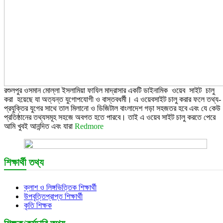
রশুলপুর ওসমান মোল্লা ইসলামিয়া ফাযিল মাদ্রাসার একটি ডাইনামিক ওয়েব সাইট চালু
করা হয়েছে যা অত্যন্ত যুগোপযোগী ও বাস্তবধর্মী। এ ওয়েবসাইট চালু করার ফলে তথ্য-
প্রযুক্তির যুগের সাথে তাল মিলানো ও ডিজিটাল বাংলাদেশ গড়া সহজতর হবে এবং যে কেউ
প্রতিষ্ঠানের তথ্যসমূহ সহজে অবগত হতে পারবে। তাই এ ওয়েব সাইট চালু করতে পেরে
আমি খুবই আনন্দিত এবং যারা
Redmore
শিক্ষার্থী তথ্য
ক্লাশ ও লিঙ্গভিত্তিক শিক্ষার্থী
উপবৃত্তিপ্রাপ্ত শিক্ষার্থী
কৃতি শিক্ষক