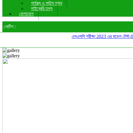
গার্হস্থ্য ও সাইন্স ল্যাব
লাইব্রেরি তথ্য
যোগাযোগ
নোটিশ :
এসএসসি পরীক্ষা 2023 এর মডেল টেস্ট-01 এর স