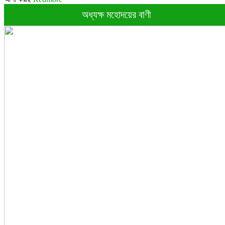
অধ্যক্ষ মহোদয়ের বাণী