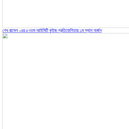
শেখ রাসেল -এর ৫৭তম আইসিটি কুইজ প্রতিযোগিতায় ১ম স্থান অর্জন