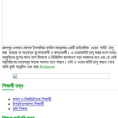
রশুলপুর ওসমান মোল্লা ইসলামিয়া ফাযিল মাদ্রাসার একটি ডাইনামিক ওয়েব সাইট চালু
করা হয়েছে যা অত্যন্ত যুগোপযোগী ও বাস্তবধর্মী। এ ওয়েবসাইট চালু করার ফলে তথ্য-
প্রযুক্তির যুগের সাথে তাল মিলানো ও ডিজিটাল বাংলাদেশ গড়া সহজতর হবে এবং যে কেউ
প্রতিষ্ঠানের তথ্যসমূহ সহজে অবগত হতে পারবে। তাই এ ওয়েব সাইট চালু করতে পেরে
আমি খুবই আনন্দিত এবং যারা
Redmore
শিক্ষার্থী তথ্য
ক্লাশ ও লিঙ্গভিত্তিক শিক্ষার্থী
উপবৃত্তিপ্রাপ্ত শিক্ষার্থী
কৃতি শিক্ষক