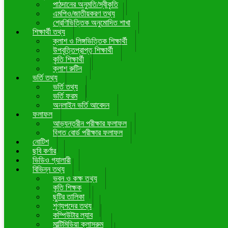
পাঠদানের অনুমতি/স্বীকৃতি
এমপিও/জাতীয়করণ তথ্য
শ্রেণিভিত্তিক অনুমোদিত শাখা
শিক্ষার্থী তথ্য
ক্লাশ ও লিঙ্গভিত্তিক শিক্ষার্থী
উপবৃত্তিপ্রাপ্ত শিক্ষার্থী
কৃতি শিক্ষার্থী
ক্লাশ রুটিন
ভর্তি তথ্য
ভর্তি তথ্য
ভর্তি ফরম
অনলাইন ভর্তি আবেদন
ফলাফল
আভ্যন্তরীন পরীক্ষার ফলাফল
বিগত বোর্ড পরীক্ষার ফলাফল
নোটিশ
ছবি কর্ণার
ভিডিও গ্যালারী
বিভিন্ন তথ্য
ভবন ও কক্ষ তথ্য
কৃতি শিক্ষক
ছুটির তালিকা
শূণ্যপদের তথ্য
কম্পিউটার ল্যাব
মাল্টিমিডিয়া ক্লাসরুম