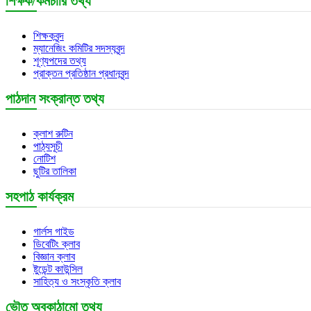
শিক্ষক/কর্মচারি তথ্য
শিক্ষকবৃন্দ
ম্যানেজিং কমিটির সদস্যবৃন্দ
শূণ্যপদের তথ্য
প্রাক্তন প্রতিষ্ঠান প্রধানবৃন্দ
পাঠদান সংক্রান্ত তথ্য
ক্লাশ রুটিন
পাঠ্যসূচী
নোটিশ
ছুটির তালিকা
সহপাঠ কার্যক্রম
গার্লস গাইড
ডিবেটিং ক্লাব
বিজ্ঞান ক্লাব
ষ্টুডেন্ট কাউন্সিল
সাহিত্য ও সংস্কৃতি ক্লাব
ভৌত অবকাঠামো তথ্য