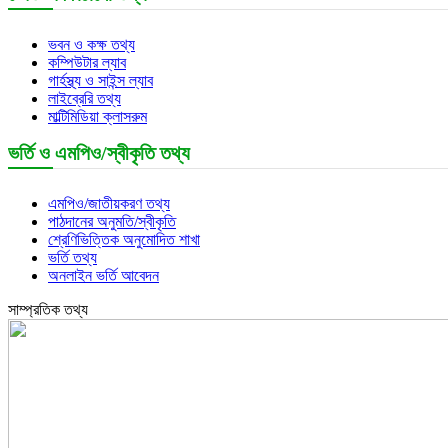
ভবন ও কক্ষ তথ্য
কম্পিউটার ল্যাব
গার্হস্থ্য ও সাইন্স ল্যাব
লাইব্রেরি তথ্য
মাল্টিমিডিয়া ক্লাসরুম
ভর্তি ও এমপিও/স্বীকৃতি তথ্য
এমপিও/জাতীয়করণ তথ্য
পাঠদানের অনুমতি/স্বীকৃতি
শ্রেণিভিত্তিক অনুমোদিত শাখা
ভর্তি তথ্য
অনলাইন ভর্তি আবেদন
সাম্প্রতিক তথ্য