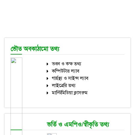
ভৌত অবকাঠামো তথ্য
ভবন ও কক্ষ তথ্য
কম্পিউটার ল্যাব
গার্হস্থ্য ও সাইন্স ল্যাব
লাইব্রেরি তথ্য
মাল্টিমিডিয়া ক্লাসরুম
ভর্তি ও এমপিও/স্বীকৃতি তথ্য