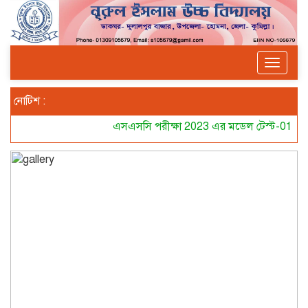
Toggle
navigat
নোটিশ :
এসএসসি পরীক্ষা 2023 এর মডেল টেস্ট-01 এর সময় স