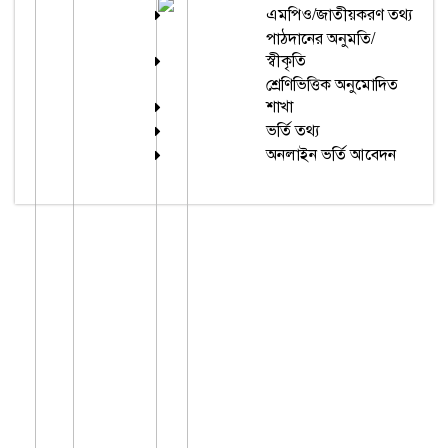
এমপিও/জাতীয়করণ তথ্য
পাঠদানের অনুমতি/
স্বীকৃতি
শ্রেণিভিত্তিক অনুমোদিত
শাখা
ভর্তি তথ্য
অনলাইন ভর্তি আবেদন