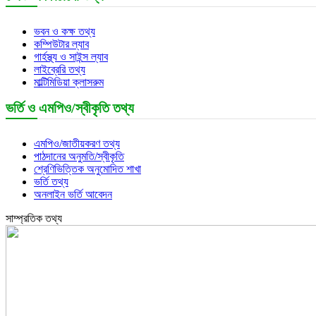
ভবন ও কক্ষ তথ্য
কম্পিউটার ল্যাব
গার্হস্থ্য ও সাইন্স ল্যাব
লাইব্রেরি তথ্য
মাল্টিমিডিয়া ক্লাসরুম
ভর্তি ও এমপিও/স্বীকৃতি তথ্য
এমপিও/জাতীয়করণ তথ্য
পাঠদানের অনুমতি/স্বীকৃতি
শ্রেণিভিত্তিক অনুমোদিত শাখা
ভর্তি তথ্য
অনলাইন ভর্তি আবেদন
সাম্প্রতিক তথ্য