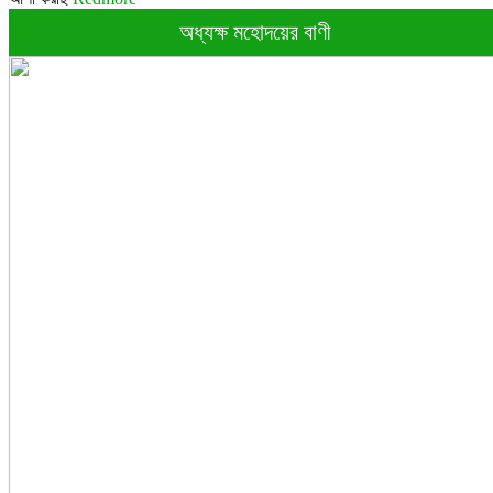
অধ্যক্ষ মহোদয়ের বাণী