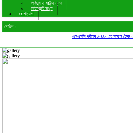
গার্হস্থ্য ও সাইন্স ল্যাব
লাইব্রেরি তথ্য
যোগাযোগ
নোটিশ :
এসএসসি পরীক্ষা 2023 এর মডেল টেস্ট-01 এর স