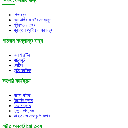
শিক্ষক/কর্মচারি তথ্য
শিক্ষকবৃন্দ
ম্যানেজিং কমিটির সদস্যবৃন্দ
শূণ্যপদের তথ্য
প্রাক্তন প্রতিষ্ঠান প্রধানবৃন্দ
পাঠদান সংক্রান্ত তথ্য
ক্লাশ রুটিন
পাঠ্যসূচী
নোটিশ
ছুটির তালিকা
সহপাঠ কার্যক্রম
গার্লস গাইড
ডিবেটিং ক্লাব
বিজ্ঞান ক্লাব
ষ্টুডেন্ট কাউন্সিল
সাহিত্য ও সংস্কৃতি ক্লাব
ভৌত অবকাঠামো তথ্য