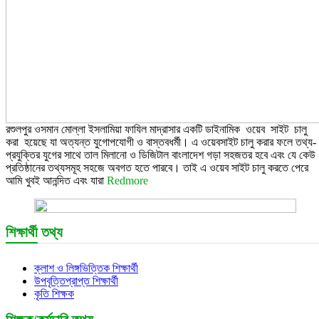
রশুলপুর ওসমান মোল্লা ইসলামিয়া ফাযিল মাদ্রাসার একটি ডাইনামিক ওয়েব সাইট চালু
করা হয়েছে যা অত্যন্ত যুগোপযোগী ও বাস্তবধর্মী। এ ওয়েবসাইট চালু করার ফলে তথ্য-
প্রযুক্তির যুগের সাথে তাল মিলানো ও ডিজিটাল বাংলাদেশ গড়া সহজতর হবে এবং যে কেউ
প্রতিষ্ঠানের তথ্যসমূহ সহজে অবগত হতে পারবে। তাই এ ওয়েব সাইট চালু করতে পেরে
আমি খুবই আনন্দিত এবং যারা
Redmore
শিক্ষার্থী তথ্য
ক্লাশ ও লিঙ্গভিত্তিক শিক্ষার্থী
উপবৃত্তিপ্রাপ্ত শিক্ষার্থী
কৃতি শিক্ষক