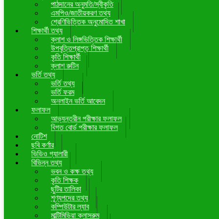
পাঠদানের অনুমতি/স্বীকৃতি
এমপিও/জাতীয়করণ তথ্য
শ্রেণিভিত্তিক অনুমোদিত শাখা
শিক্ষার্থী তথ্য
ক্লাশ ও লিঙ্গভিত্তিক শিক্ষার্থী
উপবৃত্তিপ্রাপ্ত শিক্ষার্থী
কৃতি শিক্ষার্থী
ক্লাশ রুটিন
ভর্তি তথ্য
ভর্তি তথ্য
ভর্তি ফরম
অনলাইন ভর্তি আবেদন
ফলাফল
আভ্যন্তরীন পরীক্ষার ফলাফল
বিগত বোর্ড পরীক্ষার ফলাফল
নোটিশ
ছবি কর্ণার
ভিডিও গ্যালারী
বিভিন্ন তথ্য
ভবন ও কক্ষ তথ্য
কৃতি শিক্ষক
ছুটির তালিকা
শূণ্যপদের তথ্য
কম্পিউটার ল্যাব
মাল্টিমিডিয়া ক্লাসরুম