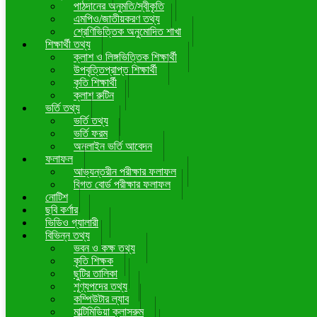
পাঠদানের অনুমতি/স্বীকৃতি
এমপিও/জাতীয়করণ তথ্য
শ্রেণিভিত্তিক অনুমোদিত শাখা
শিক্ষার্থী তথ্য
ক্লাশ ও লিঙ্গভিত্তিক শিক্ষার্থী
উপবৃত্তিপ্রাপ্ত শিক্ষার্থী
কৃতি শিক্ষার্থী
ক্লাশ রুটিন
ভর্তি তথ্য
ভর্তি তথ্য
ভর্তি ফরম
অনলাইন ভর্তি আবেদন
ফলাফল
আভ্যন্তরীন পরীক্ষার ফলাফল
বিগত বোর্ড পরীক্ষার ফলাফল
নোটিশ
ছবি কর্ণার
ভিডিও গ্যালারী
বিভিন্ন তথ্য
ভবন ও কক্ষ তথ্য
কৃতি শিক্ষক
ছুটির তালিকা
শূণ্যপদের তথ্য
কম্পিউটার ল্যাব
মাল্টিমিডিয়া ক্লাসরুম