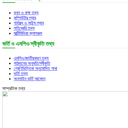
ভবন ও কক্ষ তথ্য
কম্পিউটার ল্যাব
গার্হস্থ্য ও সাইন্স ল্যাব
লাইব্রেরি তথ্য
মাল্টিমিডিয়া ক্লাসরুম
ভর্তি ও এমপিও/স্বীকৃতি তথ্য
এমপিও/জাতীয়করণ তথ্য
পাঠদানের অনুমতি/স্বীকৃতি
শ্রেণিভিত্তিক অনুমোদিত শাখা
ভর্তি তথ্য
অনলাইন ভর্তি আবেদন
সাম্প্রতিক তথ্য