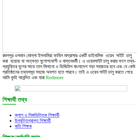
রশুলপুর ওসমান মোল্লা ইসলামিয়া ফাযিল মাদ্রাসার একটি ডাইনামিক ওয়েব সাইট চালু
করা হয়েছে যা অত্যন্ত যুগোপযোগী ও বাস্তবধর্মী। এ ওয়েবসাইট চালু করার ফলে তথ্য-
প্রযুক্তির যুগের সাথে তাল মিলানো ও ডিজিটাল বাংলাদেশ গড়া সহজতর হবে এবং যে কেউ
প্রতিষ্ঠানের তথ্যসমূহ সহজে অবগত হতে পারবে। তাই এ ওয়েব সাইট চালু করতে পেরে
আমি খুবই আনন্দিত এবং যারা
Redmore
শিক্ষার্থী তথ্য
ক্লাশ ও লিঙ্গভিত্তিক শিক্ষার্থী
উপবৃত্তিপ্রাপ্ত শিক্ষার্থী
কৃতি শিক্ষক