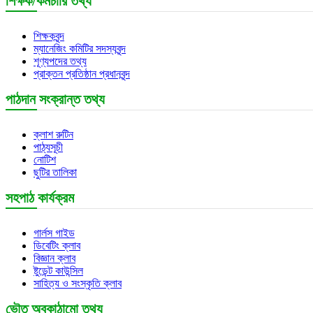
শিক্ষক/কর্মচারি তথ্য
শিক্ষকবৃন্দ
ম্যানেজিং কমিটির সদস্যবৃন্দ
শূণ্যপদের তথ্য
প্রাক্তন প্রতিষ্ঠান প্রধানবৃন্দ
পাঠদান সংক্রান্ত তথ্য
ক্লাশ রুটিন
পাঠ্যসূচী
নোটিশ
ছুটির তালিকা
সহপাঠ কার্যক্রম
গার্লস গাইড
ডিবেটিং ক্লাব
বিজ্ঞান ক্লাব
ষ্টুডেন্ট কাউন্সিল
সাহিত্য ও সংস্কৃতি ক্লাব
ভৌত অবকাঠামো তথ্য