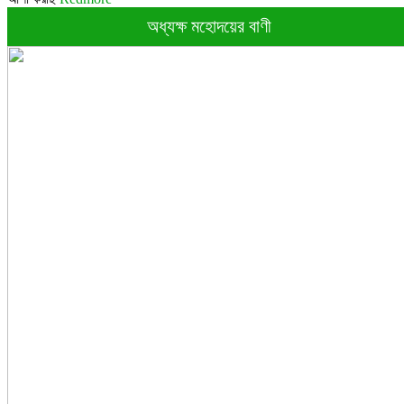
অধ্যক্ষ মহোদয়ের বাণী