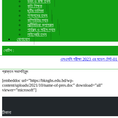
ভবন ও কক্ষ তথ্য
কৃতি শিক্ষক
ছুটির তালিকা
শূণ্যপদের তথ্য
কম্পিউটার ল্যাব
মাল্টিমিডিয়া ক্লাসরুম
গার্হস্থ্য ও সাইন্স ল্যাব
লাইব্রেরি তথ্য
যোগাযোগ
নোটিশ :
এসএসসি পরীক্ষা 2023 এর মডেল টেস্ট-01 এ
প্রাক্তন সভাপতিবৃন্দ
[embeddoc url=”https://bknghs.edu.bd/wp-
content/uploads/2021/10/name-of-pres.doc” download=”all”
viewer=”microsoft”]
ঠিকানা