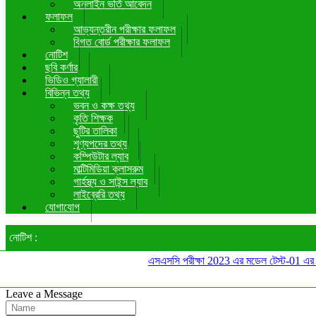
অনলাইন ভর্তি আবেদন
ফলাফল
আভ্যন্তরীন পরীক্ষার ফলাফল
বিগত বোর্ড পরীক্ষার ফলাফল
নোটিশ
ছবি কর্ণার
ভিডিও গ্যালারী
বিভিন্ন তথ্য
ভবন ও কক্ষ তথ্য
কৃতি শিক্ষক
ছুটির তালিকা
শূণ্যপদের তথ্য
কম্পিউটার ল্যাব
মাল্টিমিডিয়া ক্লাসরুম
গার্হস্থ্য ও সাইন্স ল্যাব
লাইব্রেরি তথ্য
যোগাযোগ
নোটিশ :
এসএসসি পরীক্ষা 2023 এর মডেল টেস্ট-01 এর সম
Leave a Message